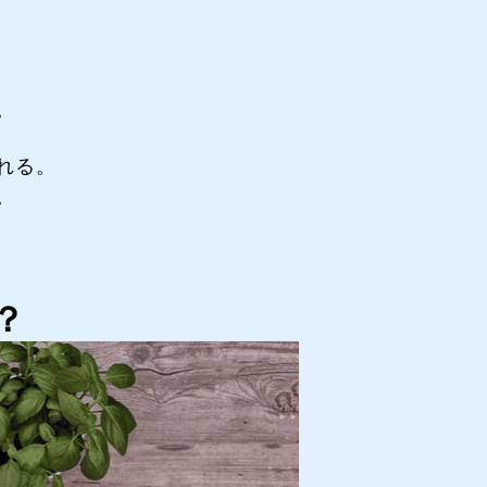
。
れる。
。
？