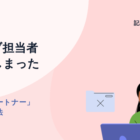
記
ブ担当者
しまった
ートナー」
法