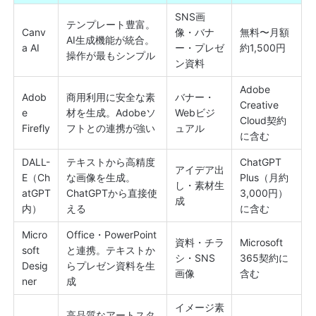
SNS画
テンプレート豊富。
Canv
像・バナ
無料〜月額
AI生成機能が統合。
a AI
ー・プレゼ
約1,500円
操作が最もシンプル
ン資料
Adobe
Adob
商用利用に安全な素
バナー・
Creative
e
材を生成。Adobeソ
Webビジ
Cloud契約
Firefly
フトとの連携が強い
ュアル
に含む
DALL-
テキストから高精度
ChatGPT
アイデア出
E（Ch
な画像を生成。
Plus（月約
し・素材生
atGPT
ChatGPTから直接使
3,000円）
成
内）
える
に含む
Micro
Office・PowerPoint
資料・チラ
Microsoft
soft
と連携。テキストか
シ・SNS
365契約に
Desig
らプレゼン資料を生
画像
含む
ner
成
イメージ素
高品質なアートスタ