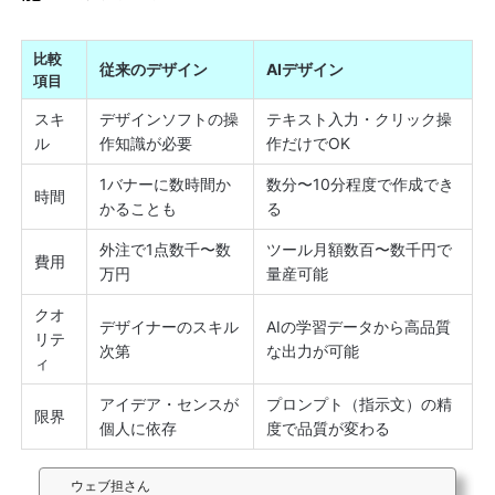
比較
従来のデザイン
AIデザイン
項目
スキ
デザインソフトの操
テキスト入力・クリック操
ル
作知識が必要
作だけでOK
1バナーに数時間か
数分〜10分程度で作成でき
時間
かることも
る
外注で1点数千〜数
ツール月額数百〜数千円で
費用
万円
量産可能
クオ
デザイナーのスキル
AIの学習データから高品質
リテ
次第
な出力が可能
ィ
アイデア・センスが
プロンプト（指示文）の精
限界
個人に依存
度で品質が変わる
ウェブ担さん