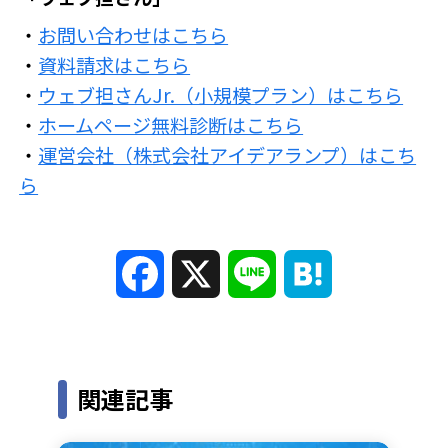
・
お問い合わせはこちら
・
資料請求はこちら
・
ウェブ担さんJr.（小規模プラン）はこちら
・
ホームページ無料診断はこちら
・
運営会社（株式会社アイデアランプ）はこち
ら
F
X
L
H
a
i
a
c
n
t
関連記事
e
e
e