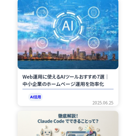
b
n
o
a
o
k
Web運用に使えるAIツールおすすめ7選｜
中小企業のホームページ運用を効率化
AI活用
2025.06.25