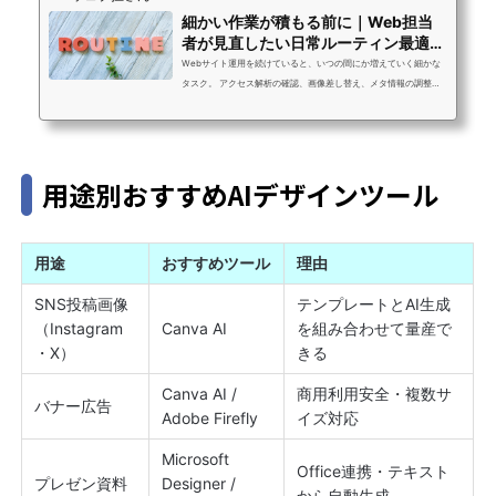
入れ忘れる・人によって内容の...
細かい作業が積もる前に｜Web担当
者が見直したい日常ルーティン最適化
の考え方
Webサイト運用を続けていると、いつの間にか増えていく細かな
タスク。 アクセス解析の確認、画像差し替え、メタ情報の調整、S
NS投稿の管理など、 一つひとつは短時間でも、積み重なることで
大きな負担になります。結果として、本来注力すべき改善施策や
コンテンツ企画に時間を割けなくなるケースも少なくありませ
ん。 この記事では、Web担当者が陥りやすい「日常ルーティンの
用途別おすすめAIデザインツール
非効率」を見直し、 無理なく業務を軽くするための考え方を整理
します。1. 小さなルーティン作業ほど、後から効いてくるWeb運
用には、目立たないけれど欠かせな...
用途
おすすめツール
理由
SNS投稿画像
テンプレートとAI生成
（Instagram
Canva AI
を組み合わせて量産で
・X）
きる
Canva AI /
商用利用安全・複数サ
バナー広告
Adobe Firefly
イズ対応
Microsoft
Office連携・テキスト
プレゼン資料
Designer /
から自動生成