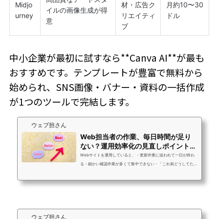
Midjo
材・広告ク
月約10〜30
イルの画像生成が得
urney
リエイティ
ドル
意
ブ
中小企業が最初に試すなら**Canva AI**が最も
おすすめです。テンプレートが豊富で無料から
始められ、SNS画像・バナー・資料の一括作成
が1つのツールで完結します。
ウェブ担さん
Web担当者の作業、毎日時間が足り
ない？運用効率化の見直しポイント4
選
Webサイトを運用していると、・更新作業に追われて一日が終わ
る・細かい確認作業が多くて集中できない・「これ前どうしてた
っけ？」と手が止まるそんな状態になりがちです。特別なツール
を導入しなくても、運用のやり方を少し見直すだけで、作業時間
は確実に減らせます。この記事では、**Web担当者が今日から実
践できる「運用効率化の見直しポイント」**を4つに絞って紹介し
ます。1. 更新作業が早くなる「ページ設計の型」を先に作るペー
ウェブ担さん
ジ更新や記事追加のたびに、 ・構成を一から考える・SEO要素を