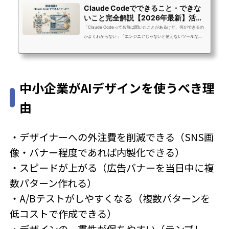
Claude Codeでできること・できな
いこと完全解説【2026年最新】活用
法まとめ
「Claude Codeって名前は聞いたことがあるけど、何ができるの
かよくわからない」「エンジニアじゃないと使えないツールな
の？」Claude Codeは2025年2月にAnthropicがリリースしたAI
コーディングエージェントです。登場以来、エンジニアを中心に
急速に広まっていますが、「自分には関係ないツール」と思って
いる方も多いのではないでしょうか。この記事では、Claude Cod
中小企業がAIデザインを使うべき理
eでできることとできないことを実務目線で整理し、さらに便利な
ツールと組み合わせることで「できるようになること」まで解説
由
します。エンジニアだけでなく、Web担当...
・デザイナーへの外注費を削減できる（SNS画
像・バナー程度であれば内製化できる）
・スピードが上がる（広告バナーを当日中に複
数パターン作れる）
・A/Bテストがしやすくなる（複数パターンを
低コストで作成できる）
・デザインの一貫性が保ちやすい（テンプレー