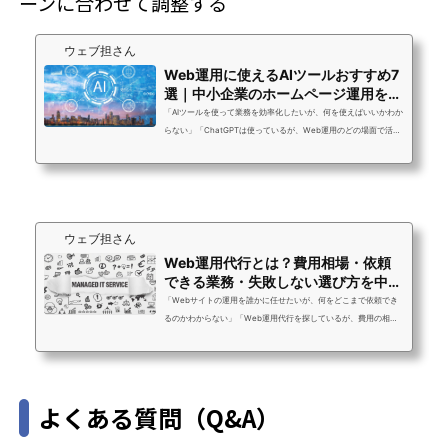
ーンに合わせて調整する
ウェブ担さん
Web運用に使えるAIツールおすすめ7
選｜中小企業のホームページ運用を効
率化
「AIツールを使って業務を効率化したいが、何を使えばいいかわか
らない」「ChatGPTは使っているが、Web運用のどの場面で活か
せるかが整理できていない」「AIツールが多すぎて、結局どれも使
いこなせていない」ウェブ担さんのスタッフは日常のWeb運用業
務の中でAIツールを複数使い分けています。記事制作・画像生成・
アクセス解析・SNS運用・業務自動化まで、AIを正しく使い分ける
ことで、1人のWeb担当者が担える業務量が大幅に広がります。こ
ウェブ担さん
の記事では、Web運用・ホームページ運用に特化したAIツールを7
つ厳選して紹介します。中小企...
Web運用代行とは？費用相場・依頼
できる業務・失敗しない選び方を中小
企業向けに徹...
「Webサイトの運用を誰かに任せたいが、何をどこまで依頼でき
るのかわからない」「Web運用代行を探しているが、費用の相場
も選び方もよくわからない」「以前外注したが何をやってもらっ
ているかわからなかった。次こそ失敗したくない」ウェブ担さん
へのお問い合わせで最もよくいただく声です。Web運用代行は
「何でも対応します」と書いてあるサービスが多く、いざ比較し
よくある質問（Q&A）
ようとしても違いがわかりにくいのが現状です。この記事では、
Web運用代行とは何か・依頼できる業務の範囲・費用相場・失敗
しない選び方まで、中小企業のWeb担当者・...