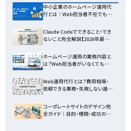
中小企業のホームページ運用代
行とは｜Web担当者不在でも集
客できる体制の作り方
Claude Codeでできること・でき
ないこと完全解説【2026年最新】
活用法まとめ
ホームページ運用の業務内容と
は？Web担当者がいなくても回
せる仕事の全体像
Web運用代行とは？費用相場・
依頼できる業務・失敗しない選び
方を中小企業向けに徹底解説
コーポレートサイトのデザイン完
全ガイド｜目的・種類・成功の法
則を解説