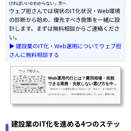
ければいいかわからない」方へ
ウェブ担さんでは現状のIT化状況・Web環境
の診断から始め、優先すべき施策を一緒に設
計します。まずは無料相談からご連絡くださ
い。
▶ 建設業のIT化・Web運用についてウェブ担
さんに無料相談する
ウェブ担さん
Web運用代行とは？費用相場・依頼
できる業務・失敗しない選び方を中小
企業向けに徹...
「Webサイトの運用を誰かに任せたいが、何をどこまで依頼でき
るのかわからない」「Web運用代行を探しているが、費用の相場
も選び方もよくわからない」「以前外注したが何をやってもらっ
ているかわからなかった。次こそ失敗したくない」ウェブ担さん
へのお問い合わせで最もよくいただく声です。Web運用代行は
「何でも対応します」と書いてあるサービスが多く、いざ比較し
建設業のIT化を進める4つのステッ
ようとしても違いがわかりにくいのが現状です。この記事では、
Web運用代行とは何か・依頼できる業務の範囲・費用相場・失敗