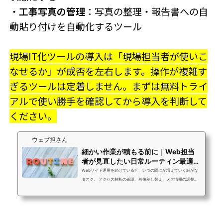
・
工事写真の管理
：写真の整理・報告書への自
動貼り付けを自動化するツール
現場IT化ツールの導入は「現場担当者が使いこ
なせるか」が成否を左右します。操作が複雑す
ぎるツールは定着しません。まずは無料トライ
アルで使い勝手を確認してから導入を判断して
ください。
ウェブ担さん
細かい作業が積もる前に｜Web担当
者が見直したい日常ルーティン最適化
の考え方
Webサイト運用を続けていると、いつの間にか増えていく細かな
タスク。 アクセス解析の確認、画像差し替え、メタ情報の調整、S
NS投稿の管理など、 一つひとつは短時間でも、積み重なることで
大きな負担になります。結果として、本来注力すべき改善施策や
コンテンツ企画に時間を割けなくなるケースも少なくありませ
ん。 この記事では、Web担当者が陥りやすい「日常ルーティンの