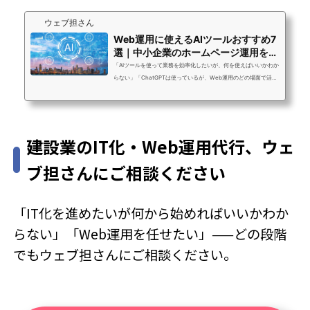
ている」という声が大半を占めています。Web担当者を1人採用す
ウェブ担さん
ると年収350〜500万円のコストがかかります。ホームページ運用
代行は月額5〜20万円の定額で、採用・教...
Web運用に使えるAIツールおすすめ7
選｜中小企業のホームページ運用を効
率化
「AIツールを使って業務を効率化したいが、何を使えばいいかわか
らない」「ChatGPTは使っているが、Web運用のどの場面で活か
せるかが整理できていない」「AIツールが多すぎて、結局どれも使
いこなせていない」ウェブ担さんのスタッフは日常のWeb運用業
務の中でAIツールを複数使い分けています。記事制作・画像生成・
アクセス解析・SNS運用・業務自動化まで、AIを正しく使い分ける
建設業のIT化・Web運用代行、ウェ
ことで、1人のWeb担当者が担える業務量が大幅に広がります。こ
の記事では、Web運用・ホームページ運用に特化したAIツールを7
ブ担さんにご相談ください
つ厳選して紹介します。中小企...
「IT化を進めたいが何から始めればいいかわか
らない」「Web運用を任せたい」——どの段階
でもウェブ担さんにご相談ください。