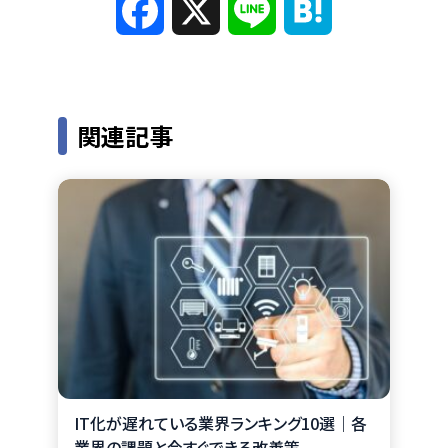
F
X
L
H
a
i
a
c
n
t
関連記事
e
e
e
b
n
o
a
o
k
IT化が遅れている業界ランキング10選｜各
業界の課題と今すぐできる改善策