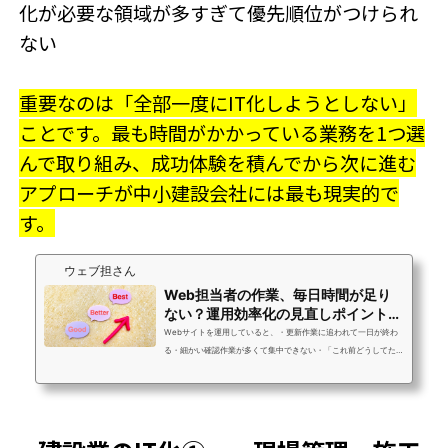
化が必要な領域が多すぎて優先順位がつけられ
ない
重要なのは「全部一度にIT化しようとしない」
ことです。最も時間がかかっている業務を1つ選
んで取り組み、成功体験を積んでから次に進む
アプローチが中小建設会社には最も現実的で
す。
ウェブ担さん
Web担当者の作業、毎日時間が足り
ない？運用効率化の見直しポイント4
選
Webサイトを運用していると、・更新作業に追われて一日が終わ
る・細かい確認作業が多くて集中できない・「これ前どうしてた
っけ？」と手が止まるそんな状態になりがちです。特別なツール
を導入しなくても、運用のやり方を少し見直すだけで、作業時間
は確実に減らせます。この記事では、**Web担当者が今日から実
践できる「運用効率化の見直しポイント」**を4つに絞って紹介し
ます。1. 更新作業が早くなる「ページ設計の型」を先に作るペー