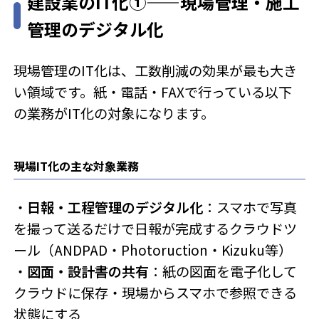
建設業のIT化①——現場管理・施工
ジ更新や記事追加のたびに、 ・構成を一から考える・SEO要素を
管理のデジタル化
入れ忘れる・人によって内容の...
現場管理のIT化は、工数削減の効果が最も大き
い領域です。紙・電話・FAXで行っている以下
の業務がIT化の対象になります。
現場IT化の主な対象業務
・
日報・工程管理のデジタル化
：スマホで写真
を撮って送るだけで日報が完成するクラウドツ
ール（ANDPAD・Photoruction・Kizuku等）
・
図面・設計書の共有
：紙の図面を電子化して
クラウドに保存・現場からスマホで参照できる
状態にする