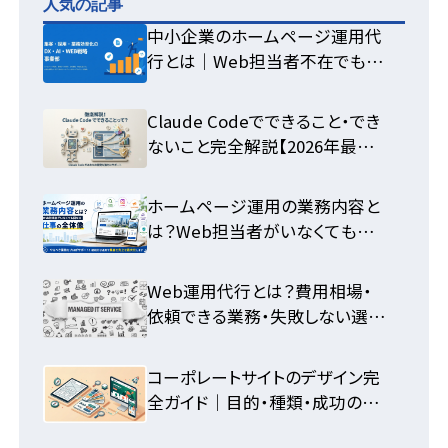
人気の記事
中小企業のホームページ運用代
行とは｜Web担当者不在でも集
客できる体制の作り方
Claude Codeでできること・でき
ないこと完全解説【2026年最新】
活用法まとめ
ホームページ運用の業務内容と
は？Web担当者がいなくても回
せる仕事の全体像
Web運用代行とは？費用相場・
依頼できる業務・失敗しない選び
方を中小企業向けに徹底解説
コーポレートサイトのデザイン完
全ガイド｜目的・種類・成功の法
則を解説