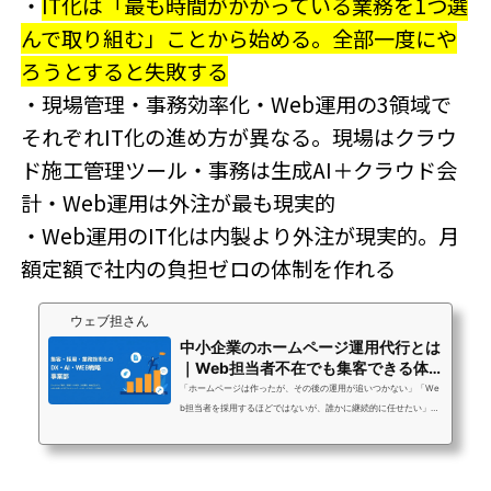
・
IT化は「最も時間がかかっている業務を1つ選
んで取り組む」ことから始める。全部一度にや
ろうとすると失敗する
・現場管理・事務効率化・Web運用の3領域で
それぞれIT化の進め方が異なる。現場はクラウ
ド施工管理ツール・事務は生成AI＋クラウド会
計・Web運用は外注が最も現実的
・Web運用のIT化は内製より外注が現実的。月
額定額で社内の負担ゼロの体制を作れる
ウェブ担さん
中小企業のホームページ運用代行とは
｜Web担当者不在でも集客できる体
制の作り方
「ホームページは作ったが、その後の運用が追いつかない」「We
b担当者を採用するほどではないが、誰かに継続的に任せたい」
「運用を外注したいが、中小企業でも費用対効果が出るのか不
安」Web担当者が不在または兼任という状況は、中小企業に非常
に多いです。ウェブ担さんへのご相談でも「担当者がいないから
更新が止まっている」「兼任でやってはいるが、本業に支障が出