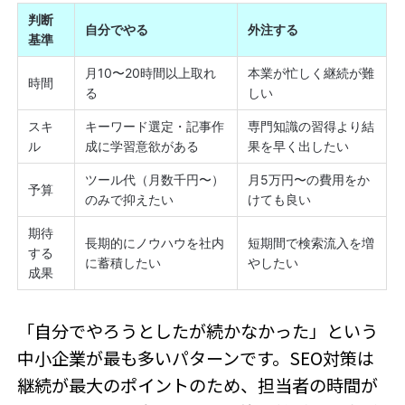
判断
自分でやる
外注する
基準
月10〜20時間以上取れ
本業が忙しく継続が難
時間
る
しい
スキ
キーワード選定・記事作
専門知識の習得より結
ル
成に学習意欲がある
果を早く出したい
ツール代（月数千円〜）
月5万円〜の費用をか
予算
のみで抑えたい
けても良い
期待
長期的にノウハウを社内
短期間で検索流入を増
する
に蓄積したい
やしたい
成果
「自分でやろうとしたが続かなかった」という
中小企業が最も多いパターンです。SEO対策は
継続が最大のポイントのため、担当者の時間が