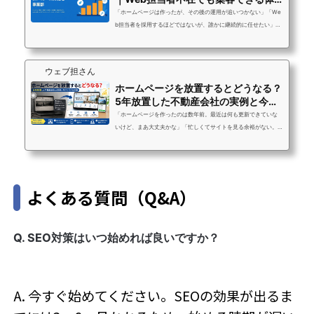
制の作り方
「ホームページは作ったが、その後の運用が追いつかない」「We
b担当者を採用するほどではないが、誰かに継続的に任せたい」
「運用を外注したいが、中小企業でも費用対効果が出るのか不
安」Web担当者が不在または兼任という状況は、中小企業に非常
に多いです。ウェブ担さんへのご相談でも「担当者がいないから
ウェブ担さん
更新が止まっている」「兼任でやってはいるが、本業に支障が出
ホームページを放置するとどうなる？
ている」という声が大半を占めています。Web担当者を1人採用す
5年放置した不動産会社の実例と今す
ると年収350〜500万円のコストがかかります。ホームページ運用
ぐできる対策
代行は月額5〜20万円の定額で、採用・教...
「ホームページを作ったのは数年前。最近は何も更新できていな
いけど、まあ大丈夫かな」「忙しくてサイトを見る余裕がない。
放置しても別にいいよね？」「そもそもホームページって、成果
につながっているのかどうかもわからない」こういった状況の中
小企業の経営者・担当者の方は、実はとても多いです。ウェブ担
さんにご相談いただく方の中でも「何年も放置していた」という
よくある質問（Q&A）
声はよく聞きます。結論から言うと、ホームページの放置は確実
に機会損失を生んでいます。ただし、状況は必ず改善できます。
この記事では、放置すると何が起き...
Q. SEO対策はいつ始めれば良いですか？
A. 今すぐ始めてください。SEOの効果が出るま