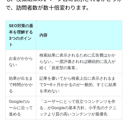
で、訪問者数が数十倍変わります。
SEO対策の基
本を理解する
内容
3つのポイン
ト
検索結果に表示されるために広告費はかか
お金がかから
らない。一度評価されれば継続的に流入が
ない
続く「資産型の集客」
効果が出るま
記事を書いてから検索上位に表示されるま
で時間がかか
で3〜6ヶ月かかるのが一般的。すぐに結果
る
を求めない
Googleのル
「ユーザーにとって役立つコンテンツを作
ールに沿って
る」がGoogleの基本方針。小手先のテクニ
進める
ックより質の高いコンテンツが最優先