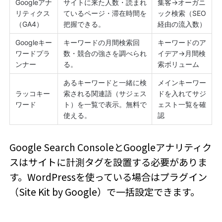
Googleアナ
サイトに来た人数・読まれ
集客→オーガニ
リティクス
ているページ・滞在時間を
ック検索（SEO
（GA4）
把握できる。
経由の流入数）
Googleキー
キーワードの月間検索回
キーワードのア
ワードプラ
数・競合の強さを調べられ
イデア→月間検
ンナー
る。
索ボリューム
あるキーワードと一緒に検
メインキーワー
ラッコキー
索される関連語（サジェス
ドを入れてサジ
ワード
ト）を一覧で表示。無料で
ェスト一覧を確
使える。
認
Google Search ConsoleとGoogleアナリティク
スはサイトに計測タグを設置する必要がありま
す。WordPressを使っている場合はプラグイン
（Site Kit by Google）で一括設定できます。