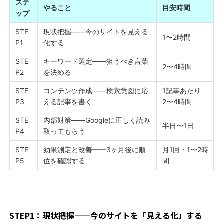
ステ
やること
目安時間
ップ
STE
現状把握——今のサイトを見える
1〜2時間
P1
化する
STE
キーワード選定——狙うべき言葉
2〜4時間
P2
を決める
STE
コンテンツ作成——検索意図に応
1記事あたり
P3
える記事を書く
2〜4時間
STE
内部対策——Googleに正しく読み
半日〜1日
P4
取ってもらう
STE
効果測定と改善——3ヶ月後に順
月1回・1〜2時
P5
位を確認する
間
STEP1：現状把握——今のサイトを「見える化」する