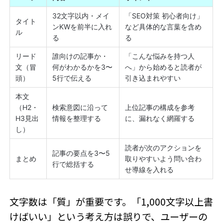
32文字以内・メイ
「SEO対策 初心者向け」
タイト
ンKWを前半に入れ
など具体的な言葉を含め
ル
る
る
リード
誰向けの記事か・
「こんな悩みを持つ人
文（冒
何がわかるかを3〜
へ」から始めると読者が
頭）
5行で伝える
引き込まれやすい
本文
（H2・
検索意図に沿って
上位記事の構成を参考
H3見出
情報を整理する
に、漏れなく網羅する
し）
読者が次のアクションを
記事の要点を3〜5
まとめ
取りやすいよう問い合わ
行で総括する
せ導線を入れる
文字数は「質」が重要です。「1,000文字以上書
けばいい」という考え方は誤りで、ユーザーの