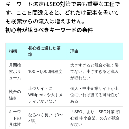
キーワード選定はSEO対策で最も重要な工程で
す。ここを間違えると、どれだけ記事を書いて
も検索からの流入は増えません。
初心者が狙うべきキーワードの条件
初心者に適した基
指標
理由
準
月間検
大きすぎると競合が強く勝
索ボリ
100〜1,000回程度
てない。小さすぎると流入
ューム
が取れない
上位サイトに
個人・中小企業サイトが上
競合の
Wikipediaや大手メ
位にいれば勝てる可能性が
強さ
ディアがいない
ある
キーワ
「SEO」より「SEO対策 初
なるべく長い（3〜
ードの
心者 中小企業」の方が競合
4語）
具体性
が弱い