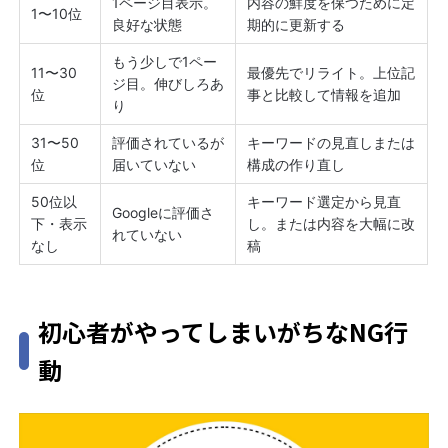
1ページ目表示。
内容の鮮度を保つために定
1〜10位
良好な状態
期的に更新する
もう少しで1ペー
11〜30
最優先でリライト。上位記
ジ目。伸びしろあ
位
事と比較して情報を追加
り
31〜50
評価されているが
キーワードの見直しまたは
位
届いていない
構成の作り直し
50位以
キーワード選定から見直
Googleに評価さ
下・表示
し。または内容を大幅に改
れていない
なし
稿
初心者がやってしまいがちなNG行
動