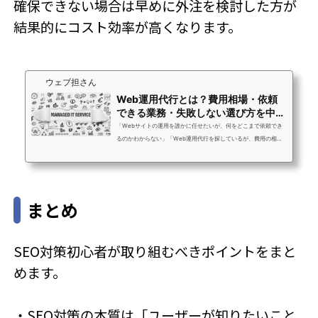
確保できない場合は早めに外注を検討した方が
結果的にコスト効率が高くなります。
ウェブ担さん
Web運用代行とは？費用相場・依頼
できる業務・失敗しない選び方を中小
企業向けに徹...
「Webサイトの運用を誰かに任せたいが、何をどこまで依頼でき
るのかわからない」「Web運用代行を探しているが、費用の相場
も選び方もよくわからない」「以前外注したが何をやってもらっ
ているかわからなかった。次こそ失敗したくない」ウェブ担さん
へのお問い合わせで最もよくいただく声です。Web運用代行は
「何でも対応します」と書いてあるサービスが多く、いざ比較し
まとめ
ようとしても違いがわかりにくいのが現状です。この記事では、
Web運用代行とは何か・依頼できる業務の範囲・費用相場・失敗
しない選び方まで、中小企業のWeb担当者・...
SEO対策初心者が取り組むべきポイントをまと
めます。
・SEO対策の本質は「ユーザーが知りたいこと