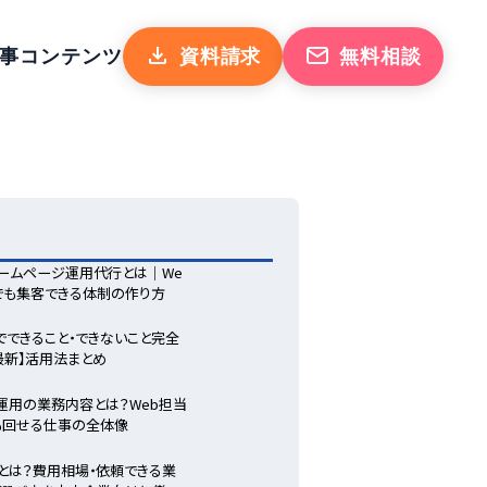
事
コンテンツ
資料請求
無料相談
ームページ運用代行とは｜We
でも集客できる体制の作り方
odeでできること・できないこと完全
年最新】活用法まとめ
運用の業務内容とは？Web担当
も回せる仕事の全体像
とは？費用相場・依頼できる業