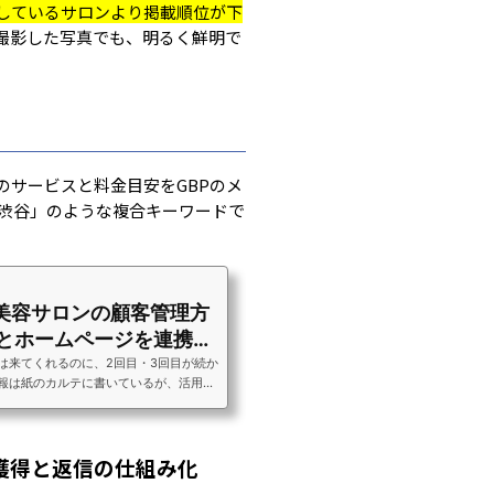
しているサロンより掲載順位が下
撮影した写真でも、明るく鮮明で
のサービスと料金目安をGBPのメ
 渋谷」のような複合キーワードで
美容サロンの顧客管理方
Eとホームページを連携し
ーを増...
は来てくれるのに、2回目・3回目が続か
報は紙のカルテに書いているが、活用で
リピートしてほしいが、来店後に何もフ
いない」美容室・美容サロンのオーナー
ただく声です。新規集客にかかるコスト
獲得と返信の仕組み化
獲得コストの約5倍といわれています。
人増やすより、今来てくれているお客様に