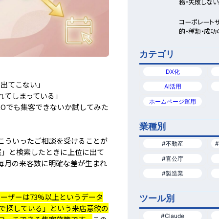
務・失敗しな
解説
コーポレート
的・種類・成
カテゴリ
DX化
に出てこない」
AI活用
れてしまっている」
ホームページ運用
EOでも集客できないか試してみた
業種別
こういったご相談を受けることが
#不動産
容室」と検索したときに上位に出て
#官公庁
毎月の来客数に明確な差が生まれ
#製造業
ユーザーは73%以上というデータ
ツール別
くで探している」という来店意欲の
#Claude