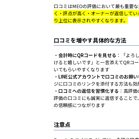
2回目・3回目
口コミはMEOの評価において最も重要
ですよね。美容
く・評点が高く・オーナーが返信してい
は、「情報を管
の...
り上位に表示されやすくなります。
口コミを増やす具体的な方法
・
会計時にQRコードを見せる
：「よろし
けると嬉しいです」と一言添えてQRコ
いてもらいやすくなります
・
LINE公式アカウントで口コミのお願い
ジに口コミのリンクを添付する方法も効
・
口コミへの返信を習慣化する
：高評価
評価の口コミにも誠実に返信することで
の信頼感につながります
注意点