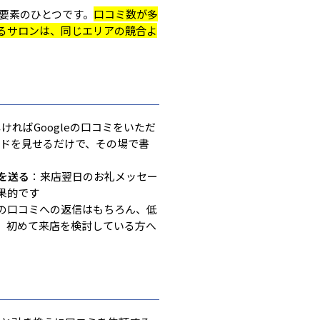
に来てもらう方が、売上安定への近道なん
な要素のひとつです。
口コミ数が多
室・美容サロンの顧客管理で大切なの
るサロンは、同じエリアの競合よ
理すること」より「来店後のフォロー
ければGoogleの口コミをいただ
ードを見せるだけで、その場で書
を送る
：来店翌日のお礼メッセー
果的です
の口コミへの返信はもちろん、低
、初めて来店を検討している方へ