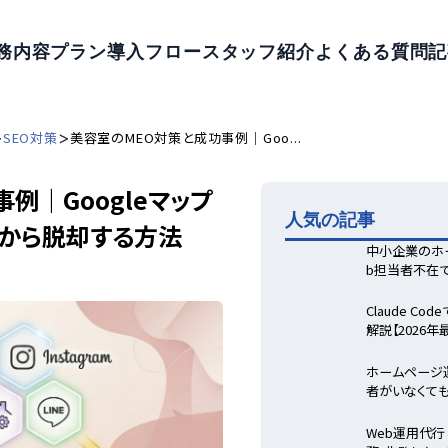
務内容
プラン
導入フロー
スタッフ紹介
よくある質問
記
>
>
SEO対策
美容室のMEO対策と成功事例｜Goo...
例｜Googleマップ
人気の記事
から脱却する方法
中小企業のホ
b担当者不在
Claude C
解説【2026
ホームページ
者がいなくて
Web運用代行