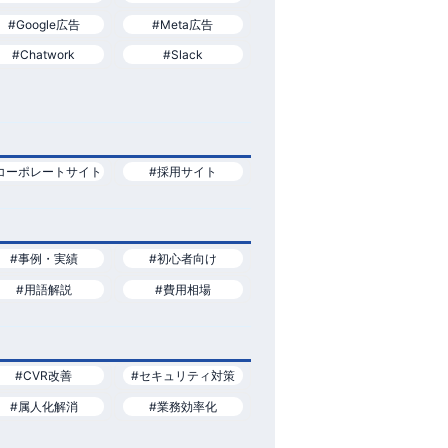
#Google広告
#Meta広告
#Chatwork
#Slack
コーポレートサイト
#採用サイト
#事例・実績
#初心者向け
#用語解説
#費用相場
#CVR改善
#セキュリティ対策
#属人化解消
#業務効率化