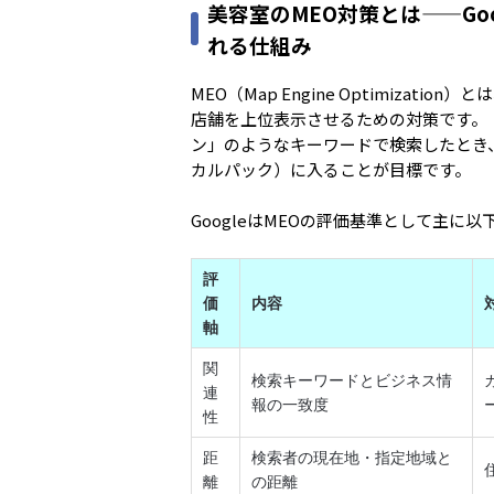
美容室のMEO対策とは——Go
れる仕組み
MEO（Map Engine Optimizatio
店舗を上位表示させるための対策です。
ン」のようなキーワードで検索したとき
カルパック）に入ることが目標です。
GoogleはMEOの評価基準として主に
評
価
内容
軸
関
検索キーワードとビジネス情
連
報の一致度
性
距
検索者の現在地・指定地域と
離
の距離