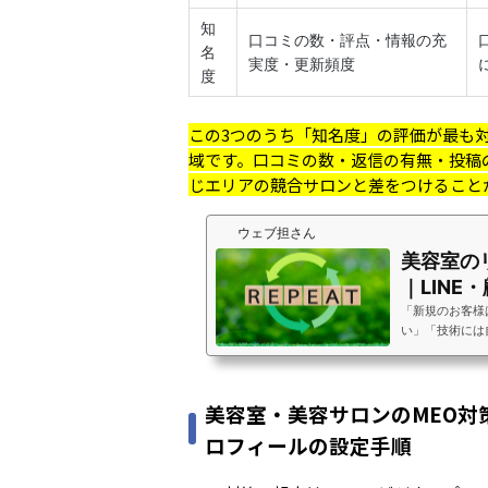
知
口コミの数・評点・情報の充
名
実度・更新頻度
度
この3つのうち「知名度」の評価が最も
域です。口コミの数・返信の有無・投稿
じエリアの競合サロンと差をつけること
ウェブ担さん
美容室の
｜LINE
来店を仕
「新規のお客様
い」「技術には
原因がわからな
維持できない自
の安定には新規
美容室・美容サロンのMEO対策
す。新規顧客獲
（1:5の法則）
ロフィールの設定手順
とが新規客を2
ケースがありま
の目安・リピー