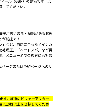
ロフィール（GBP）の整備です。以
認してください。
情報が古いまま・誤記がある状態
とが前提です
ン」など、自店に合ったメインカ
縮毛矯正」「ヘッドスパ」など得
で、メニュー名での検索にも対応
ムページまたは予約ページへのリ
します。施術のビフォーアフター・
最低10枚以上を登録してくださ