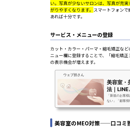
い。写真が少ないサロンは、写真が充実
がりやすくなります。
スマートフォンで
あれば十分です。
サービス・メニューの登録
カット・カラー・パーマ・縮毛矯正など
ニュー欄に登録することで、「縮毛矯正
の表示機会が増えます。
ウェブ担さん
美容室・
法｜LIN
てリピータ
「新規のお客様
ない」「顧客情
きていない」「
ォローができて
さんからよくい
美容室のMEO対策——口コミ
は、リピーター
新規を月に10