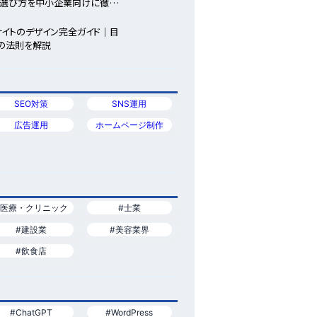
い選び方を中小企業向けに徹底
サイトのデザイン完全ガイド｜目
功の法則を解説
SEO対策
SNS運用
広告運用
ホームページ制作
#医療・クリニック
#士業
#建設業
#美容業界
#飲食店
#ChatGPT
#WordPress