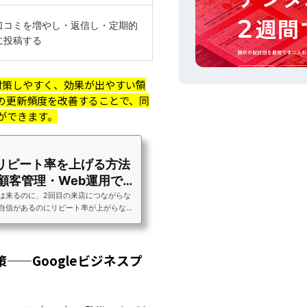
口コミを増やし・返信し・定期的
に投稿する
対策しやすく、効果が出やすい領
の更新頻度を改善することで、同
ができます。
リピート率を上げる方法
・顧客管理・Web運用で再
組み化する
は来るのに、2回目の来店につながらな
自信があるのにリピート率が上がらない
い」「常に新規集客を続けないと売上が
転車操業から抜け出したい」美容室経営
集客よりリピーター獲得の方が重要で
——Googleビジネスプ
得コストはリピーター維持の5倍かかる
とされており、リピート率を10%上げるこ
倍に増やすことより売上安定効果が高い
す。この記事では、美容室のリピート率
トが途絶える原因・LINE公式アカウント