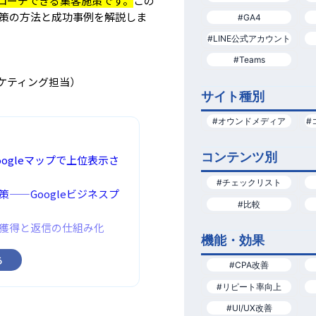
ローチできる集客施策です。
この
対策の方法と成功事例を解説しま
#GA4
#LINE公式アカウント
#Teams
ケティング担当）
サイト種別
#オウンドメディア
#
コンテンツ別
ogleマップで上位表示さ
#チェックリスト
——Googleビジネスプ
#比較
ミ獲得と返信の仕組み化
機能・効果
る
#CPA改善
#リピート率向上
#UI/UX改善