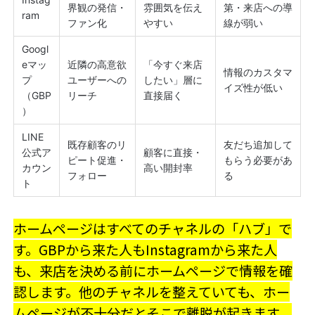
界観の発信・
雰囲気を伝え
第・来店への導
ram
ファン化
やすい
線が弱い
Googl
eマッ
近隣の高意欲
「今すぐ来店
情報のカスタマ
プ
ユーザーへの
したい」層に
イズ性が低い
（GBP
リーチ
直接届く
）
LINE
既存顧客のリ
友だち追加して
公式ア
顧客に直接・
ピート促進・
もらう必要があ
カウン
高い開封率
フォロー
る
ト
ホームページはすべてのチャネルの「ハブ」で
す。GBPから来た人もInstagramから来た人
も、来店を決める前にホームページで情報を確
認します。他のチャネルを整えていても、ホー
ムページが不十分だとそこで離脱が起きます。