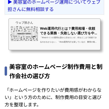
▶ 美容室のホームページ運用についてウェブ
担さんに無料相談する
ウェブ担さん
Web運用代行とは？費用相場・依頼
できる業務・失敗しない選び方を中小
企業向けに徹...
「Webサイトの運用を誰かに任せたいが、何をどこまで依頼でき
るのかわからない」「Web運用代行を探しているが、費用の相場
も選び方もよくわからない」「以前外注したが何をやってもらっ
ているかわからなかった。次こそ失敗したくない」ウェブ担さん
へのお問い合わせで最もよくいただく声です。Web運用代行は
「何でも対応します」と書いてあるサービスが多く、いざ比較し
美容室のホームページ制作費用と制
ようとしても違いがわかりにくいのが現状です。この記事では、
Web運用代行とは何か・依頼できる業務の範囲・費用相場・失敗
作会社の選び方
しない選び方まで、中小企業のWeb担当者・...
「ホームページを作りたいが費用感がわからな
い」という方のために、制作費用の目安と選び
方を整理します。