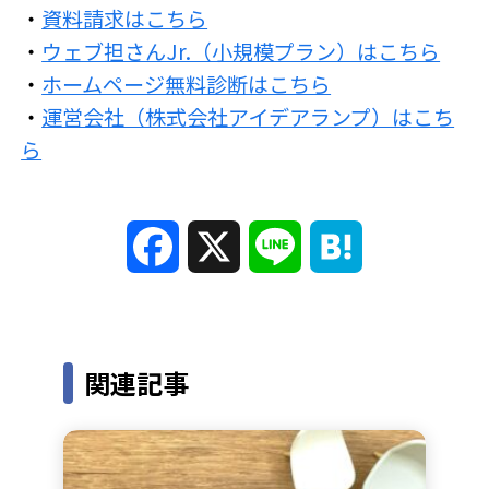
・
資料請求はこちら
・
ウェブ担さんJr.（小規模プラン）はこちら
・
ホームページ無料診断はこちら
・
運営会社（株式会社アイデアランプ）はこち
ら
F
X
L
H
a
i
a
c
n
t
関連記事
e
e
e
b
n