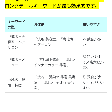
ロングテールキーワードが最も効果的です。
キーワード
具体例
狙いやすさ
の型
地域名＋美
「渋谷 美容室」「恵比寿
△ 競合が多
容室・ヘア
ヘアサロン」
い
サロン
◎ 狙いやす
地域名＋メ
「渋谷 縮毛矯正」「恵比寿
く来店意欲が
ニュー
インナーカラー 得意」
高い
「渋谷 白髪染め 得意 美容
◎ 競合が少
地域名＋属
院」「恵比寿 子連れ 美容
なく刺さりや
性・特徴
室」
すい