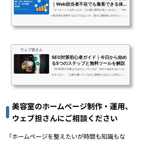
｜Web担当者不在でも集客できる体
制の作り方
「ホームページは作ったが、その後の運用が追いつかない」「We
b担当者を採用するほどではないが、誰かに継続的に任せたい」
「運用を外注したいが、中小企業でも費用対効果が出るのか不
安」Web担当者が不在または兼任という状況は、中小企業に非常
に多いです。ウェブ担さんへのご相談でも「担当者がいないから
更新が止まっている」「兼任でやってはいるが、本業に支障が出
ている」という声が大半を占めています。Web担当者を1人採用す
ウェブ担さん
ると年収350〜500万円のコストがかかります。ホームページ運用
代行は月額5〜20万円の定額で、採用・教...
SEO対策初心者ガイド｜今日から始め
る5つのステップと無料ツールを解説
「SEO対策が大事なのはわかっているが、何から始めればいいか
わからない」「記事を書いているのに検索からほとんど来ない。
何が間違っているのか」SEO対策は難しそうに見えますが、正し
い順番で取り組めば初心者でも成果を出せます。むしろ「なんと
なく記事を書いている」状態から、「正しい手順でSEOを意識し
た記事を書く」に変えるだけで、数ヶ月後の検索流入が大きく変
美容室のホームページ制作・運用、
わります。この記事では、SEO対策を初めて取り組む方向けに、
今日から実践できる5つのステップをわかりやすく解説します。専
ウェブ担さんにご相談ください
門用語は最小限に、具体的なアクション...
「ホームページを整えたいが時間も知識もな