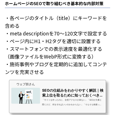
ホームページのSEOで取り組むべき基本的な内部対策
・各ページのタイトル（title）にキーワードを
含める
・meta descriptionを70〜120文字で設定する
・ページ内にH1・H2タグを適切に設置する
・スマートフォンでの表示速度を最適化する
（画像ファイルをWebP形式に変換する）
・施術事例やブログを定期的に追加してコンテ
ンツを充実させる
ウェブ担さん
SEOの仕組みをわかりやすく解説｜検
索上位を取るために知っておくべき基
礎知識
「サイトを作ったのに、全然アクセスが来ない」「SEOが大事と
聞くけど、何をすればいいのかわからない」「そもそも検索っ
て、どういう仕組みで順位が決まっているの？」ウェブ担さんに
ご相談いただくお客様から、こうした声は毎日のように届きま