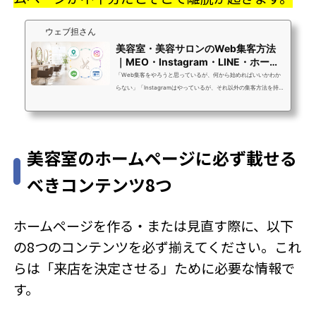
ウェブ担さん
美容室・美容サロンのWeb集客方法
｜MEO・Instagram・LINE・ホーム
ページを組み合わ...
「Web集客をやろうと思っているが、何から始めればいいかわか
らない」「Instagramはやっているが、それ以外の集客方法を持っ
ていない」「ホットペッパーへの依存度を下げたいが、自力で集
客できる自信がない」美容室・美容サロンのオーナーさんからよ
くいただくご相談です。Web集客というと「難しそう」「時間が
かかりそう」というイメージを持つ方が多いんですが、実際には
美容室のホームページに必ず載せる
「何から始めるか」と「何と何を組み合わせるか」さえ決まれ
ば、それほど複雑なことはありません。美容室・美容サロンのWe
べきコンテンツ8つ
b集客は「MEO・Instagram・LINE・ホー...
ホームページを作る・または見直す際に、以下
の8つのコンテンツを必ず揃えてください。これ
らは「来店を決定させる」ために必要な情報で
す。