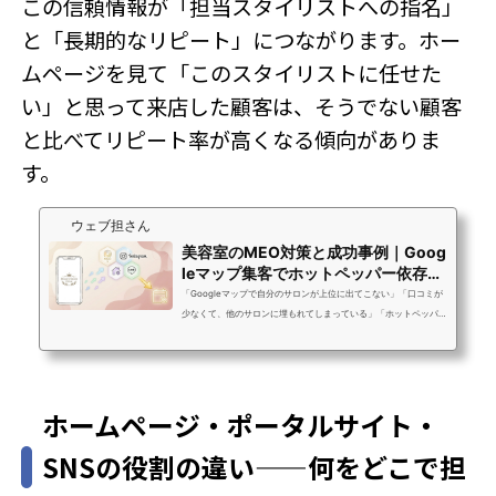
この信頼情報が「担当スタイリストへの指名」
と「長期的なリピート」につながります。ホー
ムページを見て「このスタイリストに任せた
い」と思って来店した顧客は、そうでない顧客
と比べてリピート率が高くなる傾向がありま
す。
ウェブ担さん
美容室のMEO対策と成功事例｜Goog
leマップ集客でホットペッパー依存か
ら脱却する方法
「Googleマップで自分のサロンが上位に出てこない」「口コミが
少なくて、他のサロンに埋もれてしまっている」「ホットペッパ
ーの掲載費が高くて、MEOでも集客できないか試してみたい」美
容室・美容サロンのオーナーさんからこういったご相談を受ける
ことがあります。Googleマップで「渋谷 美容室」と検索したとき
に上位に出てくるサロンと、そうでないサロンでは、毎月の来客
ホームページ・ポータルサイト・
数に明確な差が生まれています。Googleマップ検索後に実際に来
店するユーザーは73%以上というデータがあります。MEO対策
SNSの役割の違い——何をどこで担
は、「今すぐ近くで探している」という...