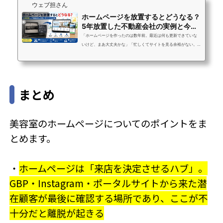
ウェブ担さん
ホームページを放置するとどうなる？
5年放置した不動産会社の実例と今す
ぐできる対策
「ホームページを作ったのは数年前。最近は何も更新できていな
いけど、まあ大丈夫かな」「忙しくてサイトを見る余裕がない。
放置しても別にいいよね？」「そもそもホームページって、成果
につながっているのかどうかもわからない」こういった状況の中
小企業の経営者・担当者の方は、実はとても多いです。ウェブ担
さんにご相談いただく方の中でも「何年も放置していた」という
まとめ
声はよく聞きます。結論から言うと、ホームページの放置は確実
に機会損失を生んでいます。ただし、状況は必ず改善できます。
この記事では、放置すると何が起き...
美容室のホームページについてのポイントをま
とめます。
・
ホームページは「来店を決定させるハブ」。
GBP・Instagram・ポータルサイトから来た潜
在顧客が最後に確認する場所であり、ここが不
十分だと離脱が起きる