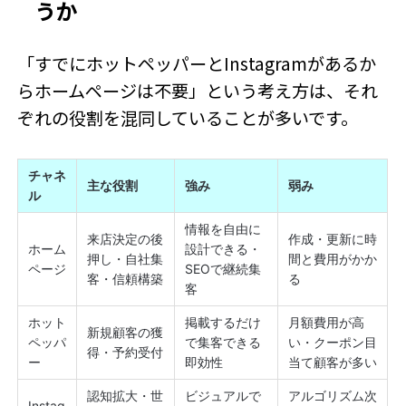
うか
「すでにホットペッパーとInstagramがあるか
らホームページは不要」という考え方は、それ
ぞれの役割を混同していることが多いです。
チャネ
主な役割
強み
弱み
ル
情報を自由に
来店決定の後
作成・更新に時
ホーム
設計できる・
押し・自社集
間と費用がかか
ページ
SEOで継続集
客・信頼構築
る
客
ホット
掲載するだけ
月額費用が高
新規顧客の獲
ペッパ
で集客できる
い・クーポン目
得・予約受付
ー
即効性
当て顧客が多い
認知拡大・世
ビジュアルで
アルゴリズム次
Instag