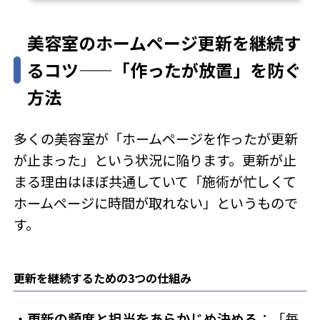
す。ホームページを持っているのに集客につながらない原因のほ
とんどは、SEOの仕組みを理解しないまま「なんとなく更新して
美容室のホームページ更新を継続す
いる」状態にあります。この記事では、SEOの仕組みを「クロー
ラー・インデックス・ランキング」の3ステップで図解しながら丁
るコツ——「作ったが放置」を防ぐ
寧に解説します。読み終えた後には「なぜ...
方法
多くの美容室が「ホームページを作ったが更新
が止まった」という状況に陥ります。更新が止
まる理由はほぼ共通していて「施術が忙しくて
ホームページに時間が取れない」というもので
す。
更新を継続するための3つの仕組み
・
更新の頻度と担当をあらかじめ決める
：「毎