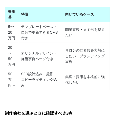
費用
特徴
向いているケース
帯
5〜
テンプレートベース・
開業直後・まず形を整え
20
自分で更新できるCMS
たい
万円
付き
20
サロンの世界観を大切に
〜
オリジナルデザイン・
したい・ブランディング
50
施術事例ページ付き
重視
万円
50
SEO設計込み・撮影・
集客・採用を本格的に強
万
コピーライティング込
化したい
円〜
み
制作会社を選ぶときに確認すべき3点