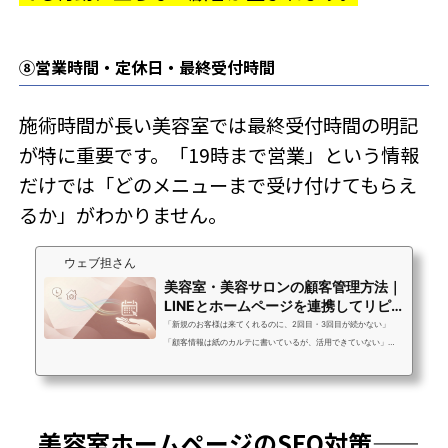
⑧営業時間・定休日・最終受付時間
施術時間が長い美容室では最終受付時間の明記
が特に重要です。「19時まで営業」という情報
だけでは「どのメニューまで受け付けてもらえ
るか」がわかりません。
ウェブ担さん
美容室・美容サロンの顧客管理方法｜
LINEとホームページを連携してリピ
ーターを増...
「新規のお客様は来てくれるのに、2回目・3回目が続かない」
「顧客情報は紙のカルテに書いているが、活用できていない」
「リピートしてほしいが、来店後に何もフォローができていな
い」美容室・美容サロンのオーナーさんからよくいただく声で
す。新規集客にかかるコストは、リピーター獲得コストの約5倍と
いわれています。新規を月に10人増やすより、今来てくれている
美容室ホームページのSEO対策——
お客様に2回目・3回目に来てもらう方が、売上安定への近道なん