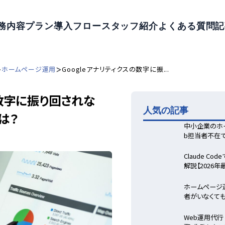
務内容
プラン
導入フロー
スタッフ紹介
よくある質問
記
>
>
ホームページ運用
Googleアナリティクスの数字に振...
の数字に振り回されな
人気の記事
は？
中小企業のホ
b担当者不在
Claude C
解説【2026
ホームページ
者がいなくて
Web運用代行