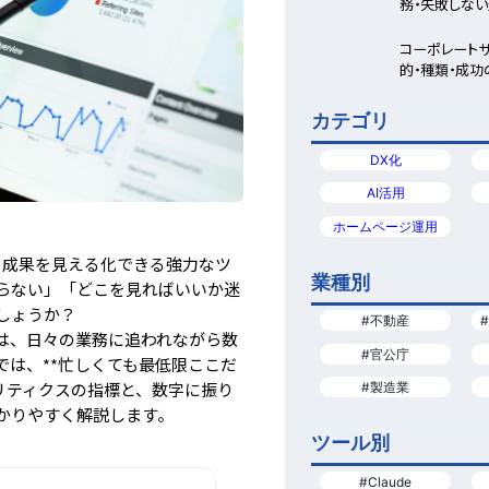
務・失敗しな
解説
コーポレート
的・種類・成
カテゴリ
DX化
AI活用
ホームページ運用
トの成果を見える化できる強力なツ
業種別
らない」「どこを見ればいいか迷
しょうか？
#不動産
は、日々の業務に追われながら数
#官公庁
では、**忙しくても最低限ここだ
アナリティクスの指標と、数字に振り
#製造業
かりやすく解説します。
ツール別
#Claude