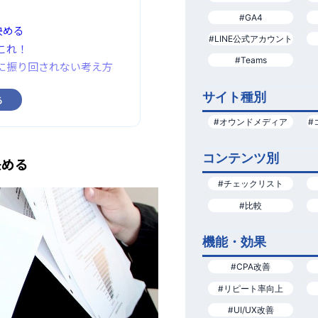
#GA4
決める
#LINE公式アカウント
これ！
#Teams
」に振り回されない考え方
サイト種別
る
#オウンドメディア
#
コンテンツ別
決める
#チェックリスト
#比較
機能・効果
#CPA改善
#リピート率向上
#UI/UX改善