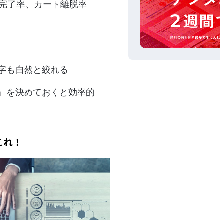
入完了率、カート離脱率
字も自然と絞れる
」を決めておくと効率的
これ！