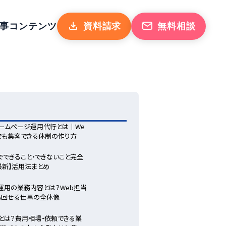
事
コンテンツ
資料請求
無料相談
ームページ運用代行とは｜We
でも集客できる体制の作り方
odeでできること・できないこと完全
年最新】活用法まとめ
運用の業務内容とは？Web担当
も回せる仕事の全体像
とは？費用相場・依頼できる業