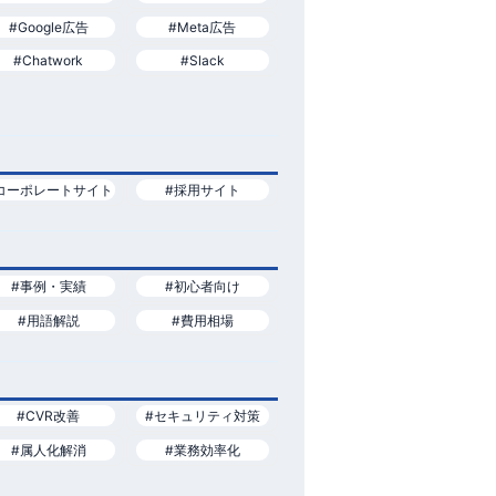
#Google広告
#Meta広告
#Chatwork
#Slack
コーポレートサイト
#採用サイト
#事例・実績
#初心者向け
#用語解説
#費用相場
#CVR改善
#セキュリティ対策
#属人化解消
#業務効率化