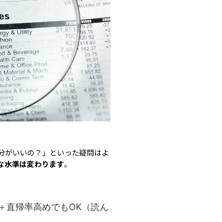
何分がいいの？」といった疑問はよ
な水準は変わります
。
め＋直帰率高めでもOK（読ん