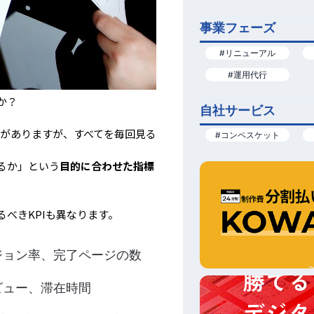
事業フェーズ
#リニューアル
#運用代行
か？
自社サービス
項目がありますが、すべてを毎回見る
#コンペスケット
るか」という
目的に合わせた指標
べきKPIも異なります。
ジョン率、完了ページの数
ビュー、滞在時間