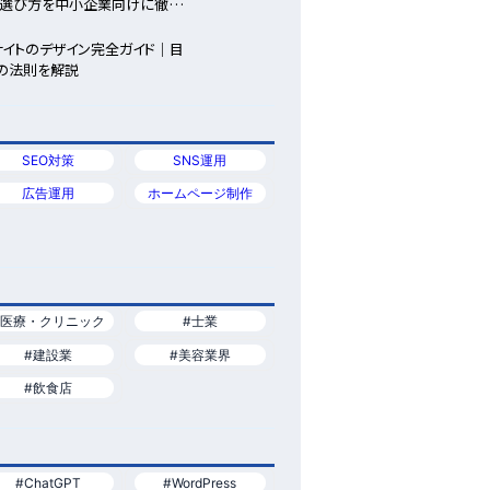
い選び方を中小企業向けに徹底
サイトのデザイン完全ガイド｜目
功の法則を解説
SEO対策
SNS運用
広告運用
ホームページ制作
#医療・クリニック
#士業
#建設業
#美容業界
#飲食店
#ChatGPT
#WordPress