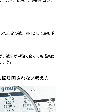
合。高すぎる場合、導線やコンテ
った行動の数。KPIとして最も重
が、数字が単独で良くても
成果に
しょう。
」に振り回されない考え方