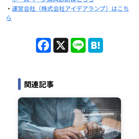
・
運営会社（株式会社アイデアランプ）はこち
ら
F
X
L
H
a
i
a
c
n
t
関連記事
e
e
e
b
n
o
a
o