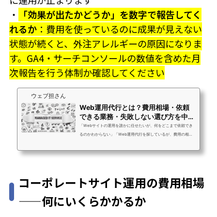
・
「効果が出たかどうか」を数字で報告してく
れるか
：費用を使っているのに成果が見えない
状態が続くと、外注アレルギーの原因になりま
す。GA4・サーチコンソールの数値を含めた月
次報告を行う体制か確認してください
ウェブ担さん
Web運用代行とは？費用相場・依頼
できる業務・失敗しない選び方を中小
企業向けに徹...
「Webサイトの運用を誰かに任せたいが、何をどこまで依頼でき
るのかわからない」「Web運用代行を探しているが、費用の相場
も選び方もよくわからない」「以前外注したが何をやってもらっ
ているかわからなかった。次こそ失敗したくない」ウェブ担さん
へのお問い合わせで最もよくいただく声です。Web運用代行は
「何でも対応します」と書いてあるサービスが多く、いざ比較し
コーポレートサイト運用の費用相場
ようとしても違いがわかりにくいのが現状です。この記事では、
Web運用代行とは何か・依頼できる業務の範囲・費用相場・失敗
——何にいくらかかるか
しない選び方まで、中小企業のWeb担当者・...