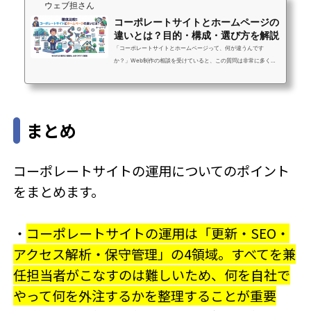
ウェブ担さん
コーポレートサイトとホームページの
違いとは？目的・構成・選び方を解説
「コーポレートサイトとホームページって、何が違うんです
か？」Web制作の相談を受けていると、この質問は非常に多く出
てきます。実は、この2つに明確な技術的区別はありません。しか
し「目的」「構成」「運用方針」は大きく異なります。そのた
め、違いを理解せずにサイトを作ってしまうと、信頼性も集客力
も中途半端な結果になりがちです。この記事では、コーポレート
まとめ
サイトとホームページの違いを整理し、サービスサイト・採用サ
イトなど他のWebサイトの種類との違いも解説します。自社にど
ちらが必要かを判断する基準として、ぜひ参...
コーポレートサイトの運用についてのポイント
をまとめます。
・
コーポレートサイトの運用は「更新・SEO・
アクセス解析・保守管理」の4領域。すべてを兼
任担当者がこなすのは難しいため、何を自社で
やって何を外注するかを整理することが重要