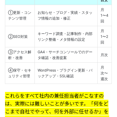
月
①更新・コン
お知らせ・ブログ・実績・スタッ
1〜4
テンツ管理
フ情報の追加・修正
回
月
キーワード調査・記事制作・内部
②SEO対策
1〜2
リンク整備・メタ情報の設定
回
③アクセス解
GA4・サーチコンソールでのデー
月次
析・改善
タ確認・改善提案
月
④保守・セキ
WordPress・プラグイン更新・バ
次〜
ュリティ管理
ックアップ・SSL確認
週次
これらをすべて社内の兼任担当者がこなすの
は、実際には難しいことが多いです。「何をど
こまで自社でやって、何を外部に任せるか」を