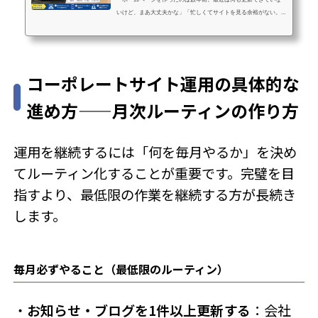
いけど、まあ大丈夫かな」「忙しくてサイトを見る余裕がない。
放置しても別にいいよね？」「そもそもホームページって、成果
につながっているのかどうかもわからない」こういった状況の中
小企業の経営者・担当者の方は、実はとても多いです。ウェブ担
さんにご相談いただく方の中でも「何年も放置していた」という
コーポレートサイト運用の具体的な
声はよく聞きます。結論から言うと、ホームページの放置は確実
に機会損失を生んでいます。ただし、状況は必ず改善できます。
進め方——月次ルーティンの作り方
この記事では、放置すると何が起き...
運用を継続するには「何を毎月やるか」を決め
てルーティン化することが重要です。完璧を目
指すより、最低限の作業を継続する方が長続き
します。
毎月必ずやること（最低限のルーティン）
・
お知らせ・ブログを1件以上更新する
：会社