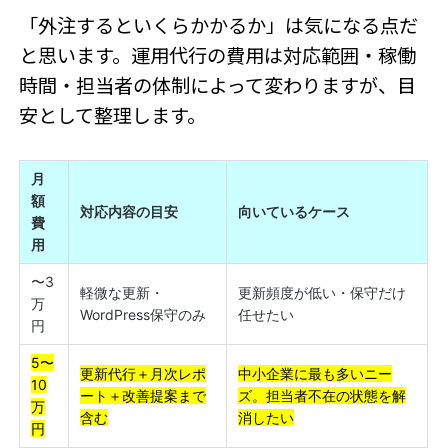
「外注するといくらかかるか」は気になる点だ
と思います。運用代行の費用は対応範囲・稼働
時間・担当者の体制によって変わりますが、目
安として整理します。
月
額
対応内容の目安
向いているケース
費
用
〜3
軽微な更新・
更新頻度が低い・保守だけ
万
WordPress保守のみ
任せたい
円
5〜
更新代行＋月次レポ
中小企業に最も多いニー
10
ート＋改善提案まで
ズ。担当者不在の状態を解
万
含む
消したい
円