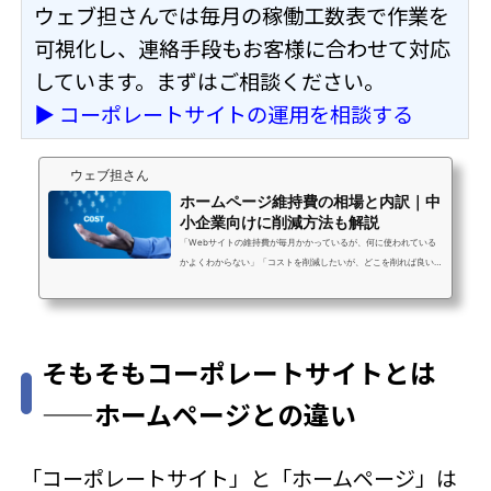
ウェブ担さんでは毎月の稼働工数表で作業を
可視化し、連絡手段もお客様に合わせて対応
しています。まずはご相談ください。
▶ コーポレートサイトの運用を相談する
ウェブ担さん
ホームページ維持費の相場と内訳｜中
小企業向けに削減方法も解説
「Webサイトの維持費が毎月かかっているが、何に使われている
かよくわからない」「コストを削減したいが、どこを削れば良い
のか判断できない」「制作会社から請求される管理費が妥当なの
か確認したい」社内にWeb担当者がいない中小企業の経営者・担
当者の方なら、こうした悩みを一度は感じたことがあるのではな
いでしょうか。ホームページの維持費は「何にいくらかかるか」
そもそもコーポレートサイトとは
の内訳を把握していれば、無駄な支出を防ぎながら必要な投資に
集中できます。この記事では、ホームページ維持費の相場・内
——ホームページとの違い
訳・削減方法を中小企業向けにわかりや...
「コーポレートサイト」と「ホームページ」は