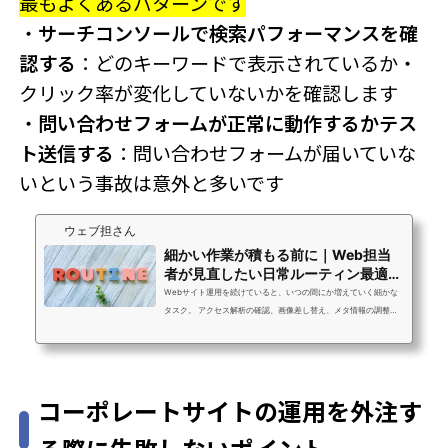
最もよくあるパターンです
・
サーチコンソールで検索パフォーマンスを確
認する
：どのキーワードで表示されているか・
クリック率が変化していないかを確認します
・
問い合わせフォームが正常に動作するかテス
ト送信する
：問い合わせフォームが届いていな
いという事故は意外と多いです
ウェブ担さん
細かい作業が積もる前に｜Web担当
者が見直したい日常ルーティン最適化
の考え方
Webサイト運用を続けていると、いつの間にか増えていく細かな
タスク。 アクセス解析の確認、画像差し替え、メタ情報の調整、S
NS投稿の管理など、 一つひとつは短時間でも、積み重なることで
大きな負担になります。結果として、本来注力すべき改善施策や
コンテンツ企画に時間を割けなくなるケースも少なくありませ
ん。 この記事では、Web担当者が陥りやすい「日常ルーティンの
コーポレートサイトの運用を外注す
非効率」を見直し、 無理なく業務を軽くするための考え方を整理
します。1. 小さなルーティン作業ほど、後から効いてくるWeb運
用には、目立たないけれど欠かせな...