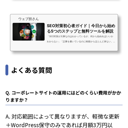
に多いです。ウェブ担さんへのご相談でも「担当者がいないから
更新が止まっている」「兼任でやってはいるが、本業に支障が出
ている」という声が大半を占めています。Web担当者を1人採用す
ウェブ担さん
ると年収350〜500万円のコストがかかります。ホームページ運用
代行は月額5〜20万円の定額で、採用・教...
SEO対策初心者ガイド｜今日から始め
る5つのステップと無料ツールを解説
「SEO対策が大事なのはわかっているが、何から始めればいいか
わからない」「記事を書いているのに検索からほとんど来ない。
何が間違っているのか」SEO対策は難しそうに見えますが、正し
い順番で取り組めば初心者でも成果を出せます。むしろ「なんと
なく記事を書いている」状態から、「正しい手順でSEOを意識し
た記事を書く」に変えるだけで、数ヶ月後の検索流入が大きく変
よくある質問
わります。この記事では、SEO対策を初めて取り組む方向けに、
今日から実践できる5つのステップをわかりやすく解説します。専
門用語は最小限に、具体的なアクション...
Q. コーポレートサイトの運用にはどのくらい費用がかか
りますか？
A. 対応範囲によって異なりますが、軽微な更新
＋WordPress保守のみであれば月額3万円以