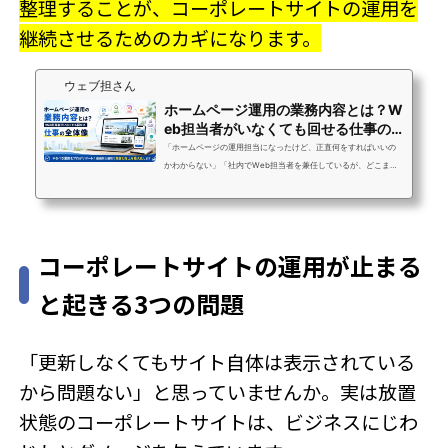
整理することが、コーポレートサイトの運用を
継続させるためのカギになります。
ウェブ担さん
ホームページ運用の業務内容とは？W
eb担当者がいなくても回せる仕事の
全体像
「ホームページの運用担当になったけど、正直何をすればいいの
かわからない」「社内でWeb担当者を兼任しているが、どこまで
やるのが正解かわからない」「Web担当者が急に退職して、何が
必要な作業かすら把握できていない」ウェブ担さんには、こうい
ったご相談が本当によく届きます。ホームページの運用業務は
「なんとなくやらないといけない」とは感じていても、全体像を
コーポレートサイトの運用が止まる
把握している方は意外と少ないんです。ホームページ運用の業務
は、大きく分けると「更新・SEO・SNS・広告・アクセス解析・
と起きる3つの問題
保守管理」の6つです。どれかひとつが止ま...
「更新しなくてもサイト自体は表示されている
から問題ない」と思っていませんか。実は放置
状態のコーポレートサイトは、ビジネスにじわ