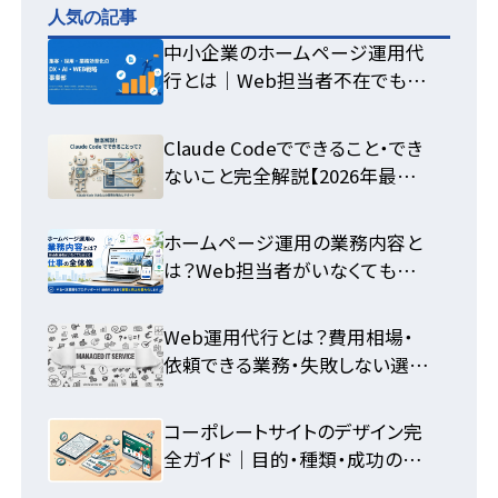
人気の記事
中小企業のホームページ運用代
行とは｜Web担当者不在でも集
客できる体制の作り方
Claude Codeでできること・でき
ないこと完全解説【2026年最新】
活用法まとめ
ホームページ運用の業務内容と
は？Web担当者がいなくても回
せる仕事の全体像
Web運用代行とは？費用相場・
依頼できる業務・失敗しない選び
方を中小企業向けに徹底解説
コーポレートサイトのデザイン完
全ガイド｜目的・種類・成功の法
則を解説