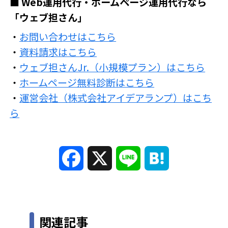
■ Web運用代行・ホームページ運用代行なら
「ウェブ担さん」
・
お問い合わせはこちら
・
資料請求はこちら
・
ウェブ担さんJr.（小規模プラン）はこちら
・
ホームページ無料診断はこちら
・
運営会社（株式会社アイデアランプ）はこち
ら
F
X
L
H
a
i
a
c
n
t
関連記事