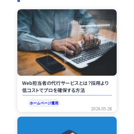
e
e
e
b
n
o
a
o
k
Web担当者の代行サービスとは？採用より
低コストでプロを確保する方法
ホームページ運用
2026.05.28