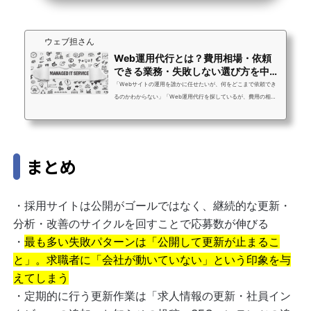
ウェブ担さん
Web運用代行とは？費用相場・依頼
できる業務・失敗しない選び方を中小
企業向けに徹...
「Webサイトの運用を誰かに任せたいが、何をどこまで依頼でき
るのかわからない」「Web運用代行を探しているが、費用の相場
も選び方もよくわからない」「以前外注したが何をやってもらっ
ているかわからなかった。次こそ失敗したくない」ウェブ担さん
へのお問い合わせで最もよくいただく声です。Web運用代行は
「何でも対応します」と書いてあるサービスが多く、いざ比較し
まとめ
ようとしても違いがわかりにくいのが現状です。この記事では、
Web運用代行とは何か・依頼できる業務の範囲・費用相場・失敗
しない選び方まで、中小企業のWeb担当者・...
・採用サイトは公開がゴールではなく、継続的な更新・
分析・改善のサイクルを回すことで応募数が伸びる
・
最も多い失敗パターンは「公開して更新が止まるこ
と」。求職者に「会社が動いていない」という印象を与
えてしまう
・定期的に行う更新作業は「求人情報の更新・社員イン