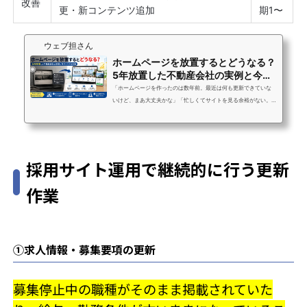
改善
更・新コンテンツ追加
期1〜
ウェブ担さん
ホームページを放置するとどうなる？
5年放置した不動産会社の実例と今す
ぐできる対策
「ホームページを作ったのは数年前。最近は何も更新できていな
いけど、まあ大丈夫かな」「忙しくてサイトを見る余裕がない。
放置しても別にいいよね？」「そもそもホームページって、成果
につながっているのかどうかもわからない」こういった状況の中
小企業の経営者・担当者の方は、実はとても多いです。ウェブ担
さんにご相談いただく方の中でも「何年も放置していた」という
採用サイト運用で継続的に行う更新
声はよく聞きます。結論から言うと、ホームページの放置は確実
に機会損失を生んでいます。ただし、状況は必ず改善できます。
作業
この記事では、放置すると何が起き...
①求人情報・募集要項の更新
募集停止中の職種がそのまま掲載されていた