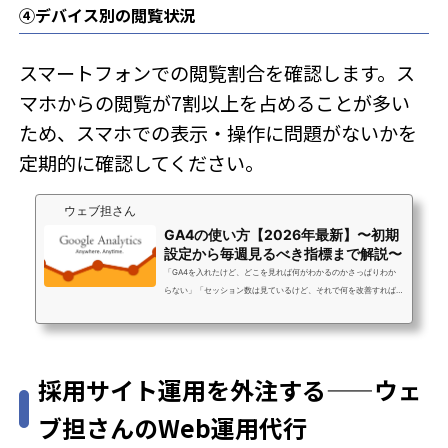
④デバイス別の閲覧状況
スマートフォンでの閲覧割合を確認します。ス
マホからの閲覧が7割以上を占めることが多い
ため、スマホでの表示・操作に問題がないかを
定期的に確認してください。
ウェブ担さん
GA4の使い方【2026年最新】〜初期
設定から毎週見るべき指標まで解説〜
「GA4を入れたけど、どこを見れば何がわかるのかさっぱりわか
らない」「セッション数は見ているけど、それで何を改善すれば
いいのかわからない」これはGA4あるある悩みのトップ2です。導
入率は上がっているのに、「なんとなく見ているだけ」で終わっ
ているWeb担当者が非常に多いのが実態です。実際にウェブ担さ
んのお客様にも、「入れてはみたけど、見方が分からず放置状
採用サイト運用を外注する——ウェ
態…」というお悩みを持たれている方が多いです。この記事では、
GA4の初期設定から「実際に何を見て、何を意思決定に使うか」
ブ担さんのWeb運用代行
までを、Web担当者の実務視点で解説しま...