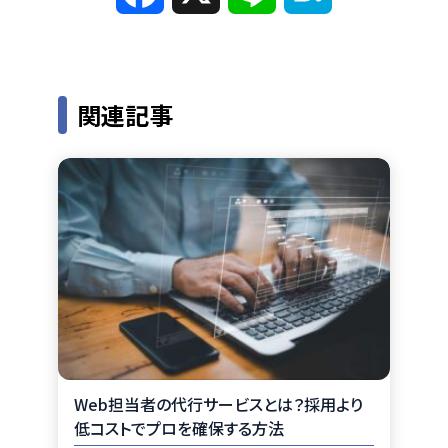
a
i
a
c
n
t
関連記事
e
e
e
b
n
o
a
o
k
Web担当者の代行サービスとは？採用より
低コストでプロを確保する方法