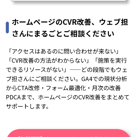
安」Web担当者が不在または兼任という状況は、中小企業に非常
に多いです。ウェブ担さんへのご相談でも「担当者がいないから
更新が止まっている」「兼任でやってはいるが、本業に支障が出
ホームページのCVR改善、ウェブ担
ている」という声が大半を占めています。Web担当者を1人採用す
ると年収350〜500万円のコストがかかります。ホームページ運用
さんにまるごとご相談ください
代行は月額5〜20万円の定額で、採用・教...
「アクセスはあるのに問い合わせが来ない」
「CVR改善の方法がわからない」「施策を実行
できるリソースがない」——どの段階でもウェ
ブ担さんにご相談ください。GA4での現状分析
からCTA改修・フォーム最適化・月次の改善
PDCAまで、ホームページのCVR改善をまとめて
サポートします。