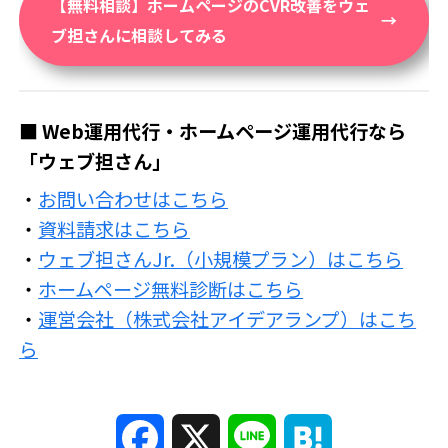
【無料相談】ホームページのCVR改善をウェ
ブ担さんに相談してみる
■ Web運用代行・ホームページ運用代行なら
「ウェブ担さん」
・
お問い合わせはこちら
・
資料請求はこちら
・
ウェブ担さんJr.（小規模プラン）はこちら
・
ホームページ無料診断はこちら
・
運営会社（株式会社アイデアランプ）はこち
ら
F
X
L
H