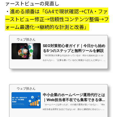
ァーストビューの見直し
・
進める順番は「GA4で現状確認→CTA・ファ
ーストビュー修正→信頼性コンテンツ整備→フ
ォーム最適化→継続的な計測と改善」
ウェブ担さん
SEO対策初心者ガイド｜今日から始め
る5つのステップと無料ツールを解説
「SEO対策が大事なのはわかっているが、何から始めればいいか
わからない」「記事を書いているのに検索からほとんど来ない。
何が間違っているのか」SEO対策は難しそうに見えますが、正し
い順番で取り組めば初心者でも成果を出せます。むしろ「なんと
なく記事を書いている」状態から、「正しい手順でSEOを意識し
た記事を書く」に変えるだけで、数ヶ月後の検索流入が大きく変
わります。この記事では、SEO対策を初めて取り組む方向けに、
ウェブ担さん
今日から実践できる5つのステップをわかりやすく解説します。専
門用語は最小限に、具体的なアクション...
中小企業のホームページ運用代行とは
｜Web担当者不在でも集客できる体
制の作り方
「ホームページは作ったが、その後の運用が追いつかない」「We
b担当者を採用するほどではないが、誰かに継続的に任せたい」
「運用を外注したいが、中小企業でも費用対効果が出るのか不