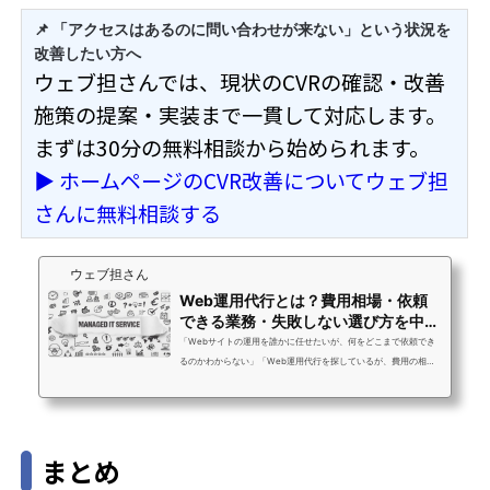
📌 「アクセスはあるのに問い合わせが来ない」という状況を
改善したい方へ
ウェブ担さんでは、現状のCVRの確認・改善
施策の提案・実装まで一貫して対応します。
まずは30分の無料相談から始められます。
▶ ホームページのCVR改善についてウェブ担
さんに無料相談する
ウェブ担さん
Web運用代行とは？費用相場・依頼
できる業務・失敗しない選び方を中小
企業向けに徹...
「Webサイトの運用を誰かに任せたいが、何をどこまで依頼でき
るのかわからない」「Web運用代行を探しているが、費用の相場
も選び方もよくわからない」「以前外注したが何をやってもらっ
ているかわからなかった。次こそ失敗したくない」ウェブ担さん
へのお問い合わせで最もよくいただく声です。Web運用代行は
「何でも対応します」と書いてあるサービスが多く、いざ比較し
まとめ
ようとしても違いがわかりにくいのが現状です。この記事では、
Web運用代行とは何か・依頼できる業務の範囲・費用相場・失敗