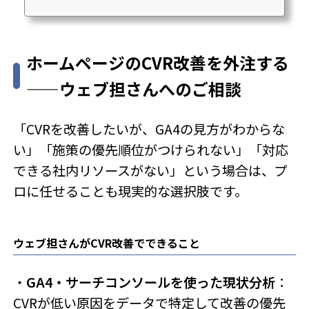
いいのかわからない」これはGA4あるある悩みのトップ2です。導
入率は上がっているのに、「なんとなく見ているだけ」で終わっ
ているWeb担当者が非常に多いのが実態です。実際にウェブ担さ
んのお客様にも、「入れてはみたけど、見方が分からず放置状
ホームページのCVR改善を外注する
態…」というお悩みを持たれている方が多いです。この記事では、
GA4の初期設定から「実際に何を見て、何を意思決定に使うか」
——ウェブ担さんへのご相談
までを、Web担当者の実務視点で解説しま...
「CVRを改善したいが、GA4の見方がわからな
い」「施策の優先順位がつけられない」「対応
できる社内リソースがない」という場合は、プ
ロに任せることも現実的な選択肢です。
ウェブ担さんがCVR改善でできること
・
GA4・サーチコンソールを使った現状分析
：
CVRが低い原因をデータで特定して改善の優先