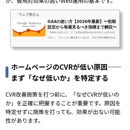
が、費用対効果の高いWeb運用の基本です。
ウェブ担さん
GA4の使い方【2026年最新】〜初期
設定から毎週見るべき指標まで解説〜
「GA4を入れたけど、どこを見れば何がわかるのかさっぱりわか
らない」「セッション数は見ているけど、それで何を改善すれば
いいのかわからない」これはGA4あるある悩みのトップ2です。導
入率は上がっているのに、「なんとなく見ているだけ」で終わっ
ているWeb担当者が非常に多いのが実態です。実際にウェブ担さ
んのお客様にも、「入れてはみたけど、見方が分からず放置状
ホームページのCVRが低い原因——
態…」というお悩みを持たれている方が多いです。この記事では、
GA4の初期設定から「実際に何を見て、何を意思決定に使うか」
まず「なぜ低いか」を特定する
までを、Web担当者の実務視点で解説しま...
CVR改善施策を打つ前に、「なぜCVRが低いの
か」を正確に把握することが重要です。原因を
特定せずに施策を打っても、効果が出ない可能
性があります。