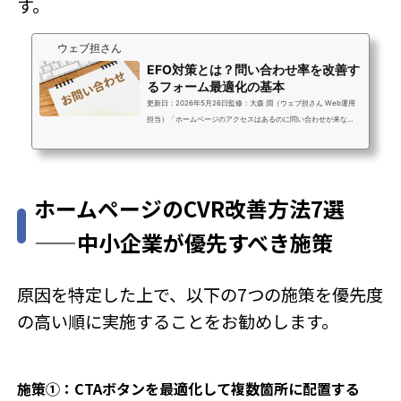
す。
ウェブ担さん
EFO対策とは？問い合わせ率を改善す
るフォーム最適化の基本
更新日：2026年5月26日監修：大森 潤（ウェブ担さん Web運用
担当）「ホームページのアクセスはあるのに問い合わせが来な
い…」 「フォームまで来ているのに離脱されている気がする…」
そんな悩みを抱える中小企業のWeb担当者様へ。実はその原
因、“フォームの使いづらさ”にあるケースは少なくありません。今
回は、問い合わせ率改善につながる「EFO対策とは何か？」を分
ホームページのCVR改善方法7選
かりやすく解説します。※この記事は、中小企業向けWeb運用代行
サービス ウェブ担さん公式サイトが、Web担当者様の業務効率化
——中小企業が優先すべき施策
を支援するために執筆しています。ホームペー...
原因を特定した上で、以下の7つの施策を優先度
の高い順に実施することをお勧めします。
施策①：CTAボタンを最適化して複数箇所に配置する