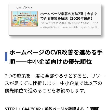
ウェブ担さん
ホームページ集客の方法7選｜今すぐ
できる施策を解説【2026年最新】
「ホームページを作ったのに、問い合わせが1件も来ない」「アク
セスはあるはずなのに、ホームページ集客につながっていない気
がする」ホームページ集客に悩む中小企業の担当者から、こうし
た声をよく聞きます。しかし、ホームページ集客がうまくいかな
い原因の多くは、「作り方」ではなく「運用の仕方」にありま
す。そのため、一度ホームページを作ってしまったら終わりでは
ホームページのCVR改善を進める手
なく、継続的な運用と改善が欠かせません。この記事では、ホー
ムページ集客を改善するために今日から実践できる方法を、優先
順——中小企業向けの優先順位
度順に7つ解説します。また、成果を...
7つの施策を一度に全部やろうとすると、リソー
スが足りずに挫折します。中小企業では以下の
優先順位で進めることをお勧めします。
STEP 1：GA4でCVR・離脱ページを確認する（1週間）