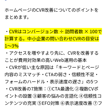
しない選び方まで、中小企業のWeb担当者・...
ホームページのCVR改善についてのポイントを
まとめます。
・
CVRはコンバージョン数 ÷ 訪問者数 × 100で
計算する。中小企業の問い合わせCVRの目安は
1〜3%
・アクセスを増やすより先に、CVRを改善する
ことが費用対効果の高いWeb運用の基本
・CVRが低い主な原因は「キーワードとページ
内容のミスマッチ・CTAの弱さ・信頼性不足・
フォームのハードル・表示速度の遅さ」の5つ
・CVR改善の7施策：①CTA最適化 ②複数CVポ
イントの設置 ③顧客の悩みの言語化 ④信頼性コ
ンテンツの充実 ⑤EFO対策 ⑥表示速度改善 ⑦フ